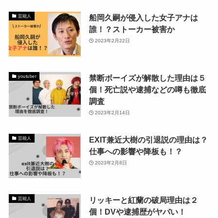
船岡久嗣が侵入した女子アナは
芸能人
誰！？ストーカー被害か
2023年2月22日
禁断ボーイズが解散した理由は５
youtuber
個！死亡説や逮捕などの噂も徹底
調査
2023年2月14日
EXIT兼近大樹の引退説の理由は？
芸能人
仕事への影響や降板も！？
2023年2月8日
リッキーと紅蘭の破局理由は２
芸能人
個！DVや逮捕歴がヤバい！