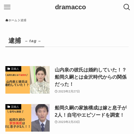
dramacco
ホーム
逮捕
逮捕
– tag –
山内泉の彼氏は婚約していた！？
芸能人
船岡久嗣とは金沢時代からの関係
だった！
2023年2月27日
船岡久嗣の家族構成は嫁と息子が
芸能人
2人！自宅やエピソードを調査！
2023年2月23日