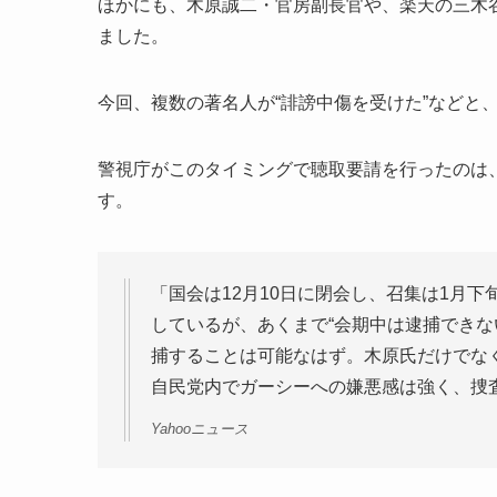
ほかにも、木原誠二・官房副長官や、楽天の三木
ました。
今回、複数の著名人が“誹謗中傷を受けた”などと
警視庁がこのタイミングで聴取要請を行ったのは
す。
「国会は12月10日に閉会し、召集は1月
しているが、あくまで“会期中は逮捕できな
捕することは可能なはず。木原氏だけでなく
自民党内でガーシーへの嫌悪感は強く、捜
Yahooニュース