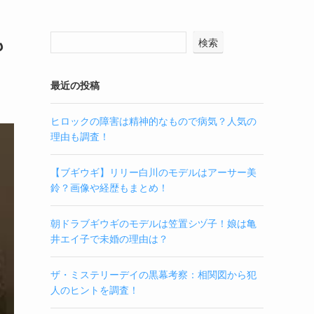
も
検索
最近の投稿
ヒロックの障害は精神的なもので病気？人気の
理由も調査！
【ブギウギ】リリー白川のモデルはアーサー美
鈴？画像や経歴もまとめ！
朝ドラブギウギのモデルは笠置シヅ子！娘は亀
井エイ子で未婚の理由は？
ザ・ミステリーデイの黒幕考察：相関図から犯
人のヒントを調査！