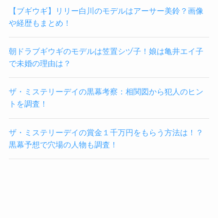
【ブギウギ】リリー白川のモデルはアーサー美鈴？画像
や経歴もまとめ！
朝ドラブギウギのモデルは笠置シヅ子！娘は亀井エイ子
で未婚の理由は？
ザ・ミステリーデイの黒幕考察：相関図から犯人のヒン
トを調査！
ザ・ミステリーデイの賞金１千万円をもらう方法は！？
黒幕予想で穴場の人物も調査！