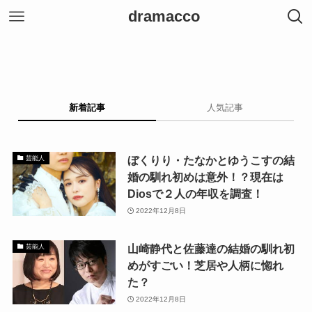
dramacco
新着記事
人気記事
ぼくりり・たなかとゆうこすの結
芸能人
婚の馴れ初めは意外！？現在は
Diosで２人の年収を調査！
2022年12月8日
山崎静代と佐藤達の結婚の馴れ初
芸能人
めがすごい！芝居や人柄に惚れ
た？
2022年12月8日