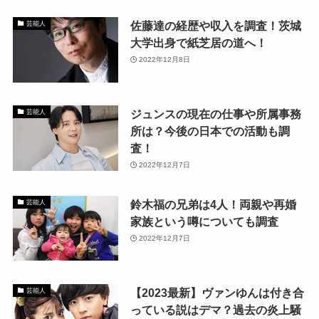
佐藤達の経歴や収入を調査！茨城
芸能人
大学出身で紙芝居の道へ！
2022年12月8日
ジュンスの現在の仕事や所属事務
芸能人
所は？今後の日本での活動も調
査！
2022年12月7日
鈴木福の兄弟は4人！両親や再婚
芸能人
家族という噂についても調査
2022年12月7日
【2023最新】ヴァンゆんは付き合
芸能人
っている説はデマ？過去の炎上騒