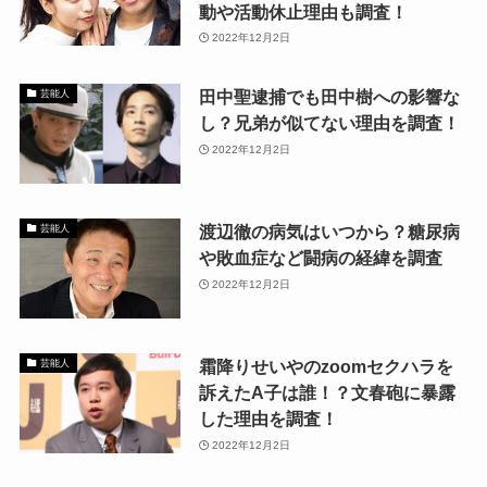
動や活動休止理由も調査！
2022年12月2日
田中聖逮捕でも田中樹への影響な
芸能人
し？兄弟が似てない理由を調査！
2022年12月2日
渡辺徹の病気はいつから？糖尿病
芸能人
や敗血症など闘病の経緯を調査
2022年12月2日
霜降りせいやのzoomセクハラを
芸能人
訴えたA子は誰！？文春砲に暴露
した理由を調査！
2022年12月2日