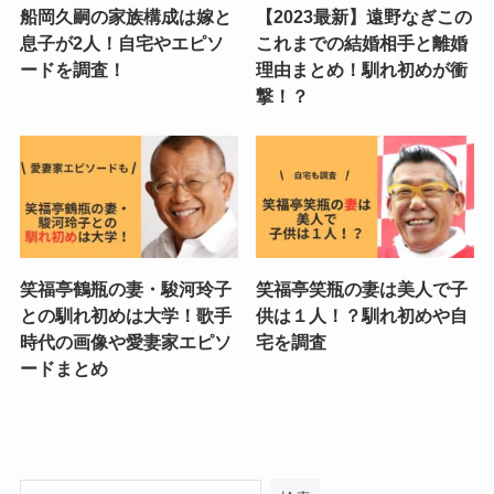
船岡久嗣の家族構成は嫁と
【2023最新】遠野なぎこの
息子が2人！自宅やエピソ
これまでの結婚相手と離婚
ードを調査！
理由まとめ！馴れ初めが衝
撃！？
笑福亭鶴瓶の妻・駿河玲子
笑福亭笑瓶の妻は美人で子
との馴れ初めは大学！歌手
供は１人！？馴れ初めや自
時代の画像や愛妻家エピソ
宅を調査
ードまとめ