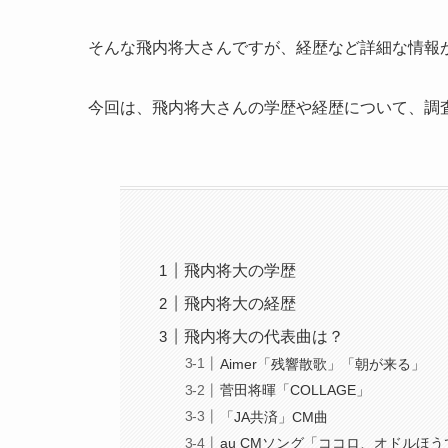
そんな飛内将大さんですが、経歴など詳細な情報
今回は、飛内将大さんの学歴や経歴について、調
飛内将大の学歴
飛内将大の経歴
飛内将大の代表曲は？
Aimer「残響散歌」「朝が来る」
菅田将暉「COLLAGE」
「JA共済」CM曲
au CMソング「ココロ、オドルほ