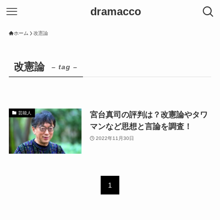
dramacco
ホーム
改憲論
改憲論
– tag –
宮台真司の評判は？改憲論やタワ
芸能人
マンなど思想と言論を調査！
2022年11月30日
1