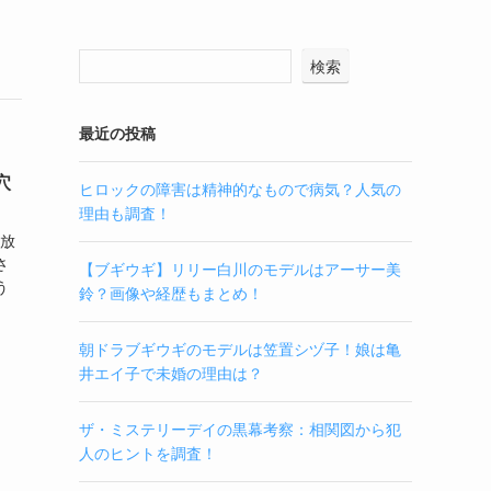
検索
最近の投稿
穴
ヒロックの障害は精神的なもので病気？人気の
理由も調査！
に放
さ
【ブギウギ】リリー白川のモデルはアーサー美
う
鈴？画像や経歴もまとめ！
朝ドラブギウギのモデルは笠置シヅ子！娘は亀
井エイ子で未婚の理由は？
ザ・ミステリーデイの黒幕考察：相関図から犯
人のヒントを調査！