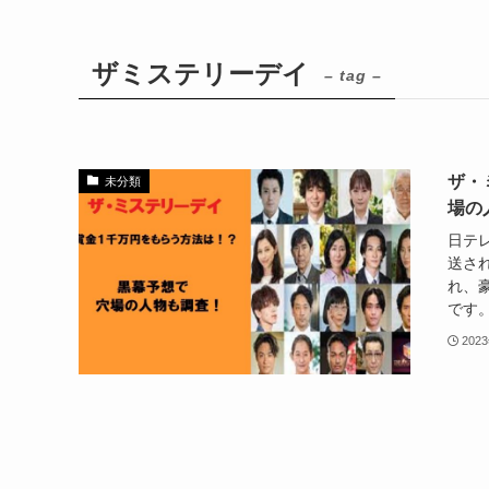
ザミステリーデイ
– tag –
ザ・
未分類
場の
日テレ
送さ
れ、
です。
202