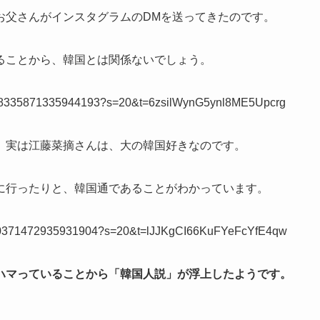
お父さんがインスタグラムのDMを送ってきたのです。
ることから、韓国とは関係ないでしょう。
s/1178335871335944193?s=20&t=6zsilWynG5ynl8ME5Upcrg
、実は江藤菜摘さんは、大の韓国好きなのです。
に行ったりと、韓国通であることがわかっています。
s/1130371472935931904?s=20&t=lJJKgCI66KuFYeFcYfE4qw
ハマっていることから「韓国人説」が浮上したようです。