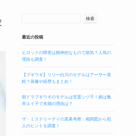
検索
査
最近の投稿
ヒロックの障害は精神的なもので病気？人気の
理由も調査！
【ブギウギ】リリー白川のモデルはアーサー美
鈴？画像や経歴もまとめ！
朝ドラブギウギのモデルは笠置シヅ子！娘は亀
井エイ子で未婚の理由は？
ザ・ミステリーデイの黒幕考察：相関図から犯
人のヒントを調査！